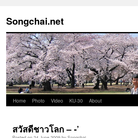
Songchai.net
Home
Photo
Video
KU-30
About
สวัสดีชาวโลก – -’
Posted on
24 June 2009
by
Songchai