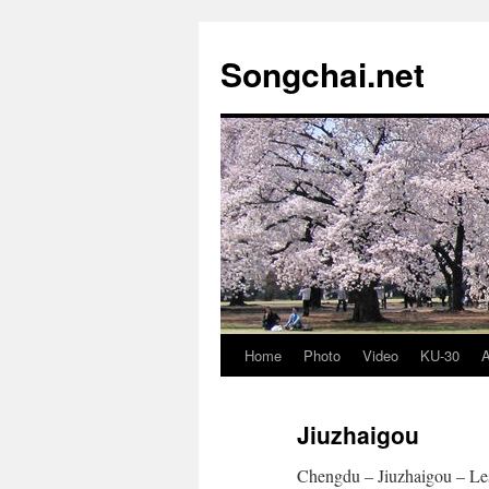
Songchai.net
Home
Photo
Video
KU-30
A
Jiuzhaigou
Chengdu – Jiuzhaigou – Le